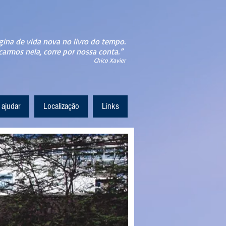
gina de vida nova no livro do tempo.
carmos nela, corre por nossa conta.”
Chico Xavier
ajudar
Localização
Links