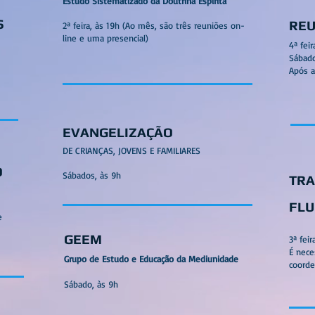
Estudo Sistematizado da Doutrina Espírita
S
REU
2ª feira, às 19h (Ao mês, são três reuniões on-
line e uma presencial)
4ª feir
Sábado
Após a
EVANGELIZAÇÃO
DE CRIANÇAS, JOVENS E FAMILIARES
O
Sábados, às 9h
TR
FLU
e
GEEM
3ª feir
É nece
Grupo de Estudo e Educação da Mediunidade
coorde
Sábado, às 9h