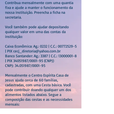
Contribua mensalmente com uma quantia
fixa e ajude a manter o funcionamento da
nossa instituição. Preencha a ficha na
secretaria.
Você também pode ajudar depositando
qualquer valor em uma das contas da
instituição:
Caixa Econômica: Ag.: 0232 | C.C.:
00772529-5
| PIX
cecj_diretoria@yahoo.com.br
Banco Santander: Ag.: 3387 | C.C.:
13000001-8
| PIX
34051987
/0001-95 (CNPJ)
CNPJ:
34.051987
/0001-95
Mensalmente o Centro Espírita Casa de
Jesus ajuda cerca de 60 famílias,
cadastradas, com uma Cesta básica. Você
pode contribuir doando qualquer um dos
alimentos listados abaixo. Segue a
composição das cestas e as necessidades
mensais:
5 kg de arroz ----------> total: 100 kg